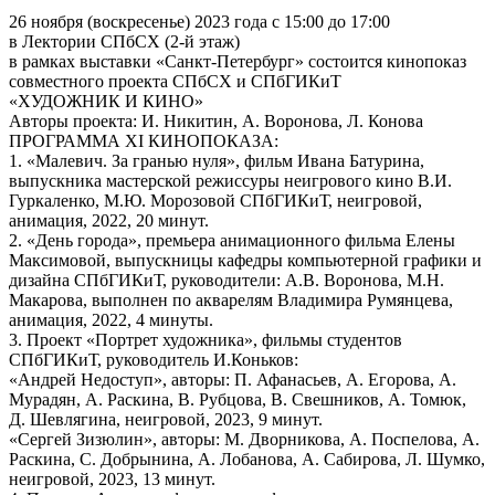
26 ноября (воскресенье) 2023 года с 15:00 до 17:00
в Лектории СПбСХ (2-й этаж)
в рамках выставки «Санкт-Петербург» состоится кинопоказ
совместного проекта СПбСХ и СПбГИКиТ
«ХУДОЖНИК И КИНО»
Авторы проекта: И. Никитин, А. Воронова, Л. Конова
ПРОГРАММА XI КИНОПОКАЗА:
1. «Малевич. За гранью нуля», фильм Ивана Батурина,
выпускника мастерской режиссуры неигрового кино В.И.
Гуркаленко, М.Ю. Морозовой СПбГИКиТ, неигровой,
анимация, 2022, 20 минут.
2. «День города», премьера анимационного фильма Елены
Максимовой, выпускницы кафедры компьютерной графики и
дизайна СПбГИКиТ, руководители: А.В. Воронова, М.Н.
Макарова, выполнен по акварелям Владимира Румянцева,
анимация, 2022, 4 минуты.
3. Проект «Портрет художника», фильмы студентов
СПбГИКиТ, руководитель И.Коньков:
«Андрей Недоступ», авторы: П. Афанасьев, А. Егорова, А.
Мурадян, А. Раскина, В. Рубцова, В. Свешников, А. Томюк,
Д. Шевлягина, неигровой, 2023, 9 минут.
«Сергей Зизюлин», авторы: М. Дворникова, А. Поспелова, А.
Раскина, С. Добрынина, А. Лобанова, А. Сабирова, Л. Шумко,
неигровой, 2023, 13 минут.