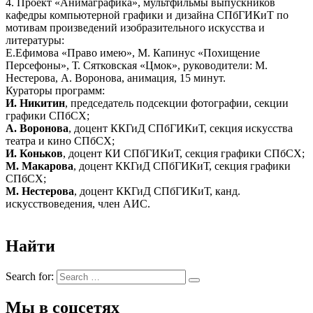
4. Проект «Анимаграфика», мультфильмы выпускников
кафедры компьютерной графики и дизайна СПбГИКиТ по
мотивам произведений изобразительного искусства и
литературы:
Е.Ефимова «Право имею», М. Капинус «Похищение
Персефоны», Т. Сятковская «Цмок», руководители: М.
Нестерова, А. Воронова, анимация, 15 минут.
Кураторы программ:
И. Никитин
, председатель подсекции фотографии, секции
графики СПбСХ;
А. Воронова
, доцент ККГиД СПбГИКиТ, секция искусства
театра и кино СПбСХ;
И. Коньков
, доцент КИ СПбГИКиТ, секция графики СПбСХ;
М. Макарова
, доцент ККГиД СПбГИКиТ, секция графики
СПбСХ;
М. Нестерова
, доцент ККГиД СПбГИКиТ, канд.
искусствоведения, член АИС.
Найти
Search for:
Мы в соцсетях