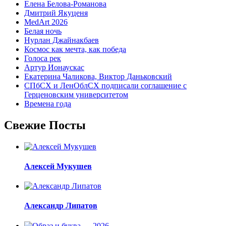
Елена Белова-Романова
Дмитрий Якуценя
MedArt 2026
Белая ночь
Нурлан Джайнакбаев
Космос как мечта, как победа
Голоса рек
Артур Ионаускас
Екатерина Чаликова, Виктор Даньковский
СПбСХ и ЛенОблСХ подписали соглашение с
Герценовским университетом
Времена года
Свежие Посты
Алексей Мукушев
Александр Липатов