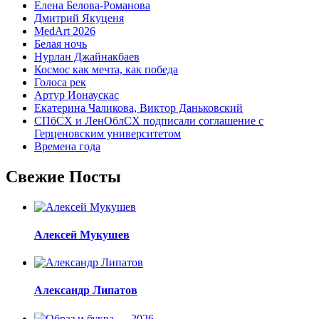
Елена Белова-Романова
Дмитрий Якуценя
MedArt 2026
Белая ночь
Нурлан Джайнакбаев
Космос как мечта, как победа
Голоса рек
Артур Ионаускас
Екатерина Чаликова, Виктор Даньковский
СПбСХ и ЛенОблСХ подписали соглашение с
Герценовским университетом
Времена года
Свежие Посты
Алексей Мукушев
Александр Липатов