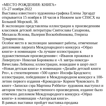
«МЕСТО РОЖДЕНИЯ: КНИГА»
15–27 ноября 2022
Выставка известного художника-графика Елены Эргардт
открывается 15 ноября в 18 часов в Нижнем зале СПбСХ на
Большой Морской, 38.
В экспозиции представлены иллюстрации к произведениям
классиков детской литературы Святослава Сахарнова,
Михаила Яснова, Валерия Воскобойникова, Генриха
Тумаринсона.
Особое место в экспозиции занимают работы, отмеченные
дипломами лауреата Международного конкурса «Образ
книги» в номинации «За лучшие иллюстрации к
художественным произведениям»: «Иванов проживал в
Ливерпуле» Николая Боровкова и «А завтра никогда»
Вячеслава Лейкина; иллюстрации, вошедшие в шорт-лист
«Новая детская книга» в номинации «Дизайн детской книги
Pro», к стихотворению «500 одеял» Иосифа Бродского;
иллюстрации, победившие в Международном конкурсе к 100-
летию первого издания «Крокодила» Корнея Чуковского. В
книге «Записки сэра Мартина Рэббита» художник выступил и
автором текста художественного произведения, издание было
отмечено дипломом Международного конкурса «Образ
книги» в номинации «Авторская книга».
В рамках выставки пройдет выставка-продажа