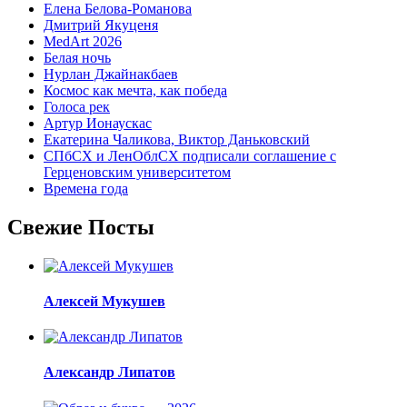
Елена Белова-Романова
Дмитрий Якуценя
MedArt 2026
Белая ночь
Нурлан Джайнакбаев
Космос как мечта, как победа
Голоса рек
Артур Ионаускас
Екатерина Чаликова, Виктор Даньковский
СПбСХ и ЛенОблСХ подписали соглашение с
Герценовским университетом
Времена года
Свежие Посты
Алексей Мукушев
Александр Липатов