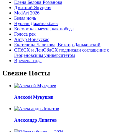
Елена Белова-Романова
Дмитрий Якуценя
MedArt 2026
Белая ночь
Нурлан Джайнакбаев
Космос как мечта, как победа
Голоса рек
Артур Ионаускас
Екатерина Чаликова, Виктор Даньковский
СПбСХ и ЛенОблСХ подписали соглашение с
Герценовским университетом
Времена года
Свежие Посты
Алексей Мукушев
Александр Липатов