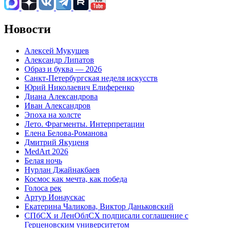
Новости
Алексей Мукушев
Александр Липатов
Образ и буква — 2026
Санкт-Петербургская неделя искусств
Юрий Николаевич Елиференко
Диана Александрова
Иван Александров
Эпоха на холсте
Лето. Фрагменты. Интерпретации
Елена Белова-Романова
Дмитрий Якуценя
MedArt 2026
Белая ночь
Нурлан Джайнакбаев
Космос как мечта, как победа
Голоса рек
Артур Ионаускас
Екатерина Чаликова, Виктор Даньковский
СПбСХ и ЛенОблСХ подписали соглашение с
Герценовским университетом