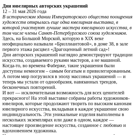
Дни ювелирных авторских украшений
12 – 31 мая 2026 года
В историческом здании Императорского общества поощрения
художеств открылась еще одна ювелирная выставка, в
которой участвуют лучшие мастера ювелирного искусства, в
том числе члены Санкт-Петербургского союза художников.
Здесь, на Большой Морской, которую в XIX веке
неофициально называли «Бриллиантовой», в доме 38, в зале
первого этажа расцвел «Драгоценный летний сад»!
Дни авторских украшений наглядно демонстрируют традиции
искусства, создаваемого руками мастеров, а не машиной.
Когда-то, во времена Фаберже, такие украшения были
доступны немногим – самым богатым и привилегированным.
А потом мир погрузился в эпоху массовых украшений — и
теперь мы устали от однообразия, навязанных трендов,
бесконечных повторений.
И вот — исключительная возможность для всех ценителей
прекрасного! На этой выставке собраны работы художников-
ювелиров, которые продолжают творить по высоким канонам
ювелирного искусства, вкладывая в каждое украшение свою
индивидуальность. Эти уникальные изделия выполнены в
нескольких экземплярах или даже в одном, каждое —
настоящее произведение искусства, созданное с любовью и
вдохновением художника.