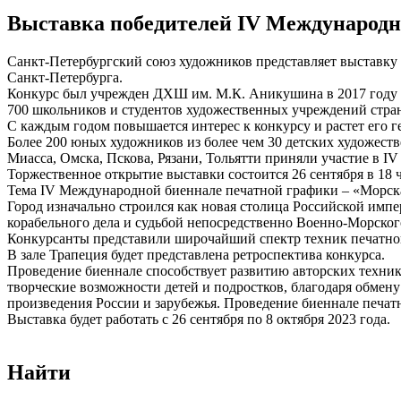
Выставка победителей IV Международн
Санкт-Петербургский союз художников представляет выставку
Санкт-Петербурга.
Конкурс был учрежден ДХШ им. М.К. Аникушина в 2017 году п
700 школьников и студентов художественных учреждений стра
С каждым годом повышается интерес к конкурсу и растет его г
Более 200 юных художников из более чем 30 детских художеств
Миасса, Омска, Пскова, Рязани, Тольятти приняли участие в I
Торжественное открытие выставки состоится 26 сентября в 18 
Тема IV Международной биеннале печатной графики – «Морска
Город изначально строился как новая столица Российской импер
корабельного дела и судьбой непосредственно Военно-Морског
Конкурсанты представили широчайший спектр техник печатной
В зале Трапеция будет представлена ретроспектива конкурса.
Проведение биеннале способствует развитию авторских техник
творческие возможности детей и подростков, благодаря обмен
произведения России и зарубежья. Проведение биеннале печа
Выставка будет работать с 26 сентября по 8 октября 2023 года.
Найти