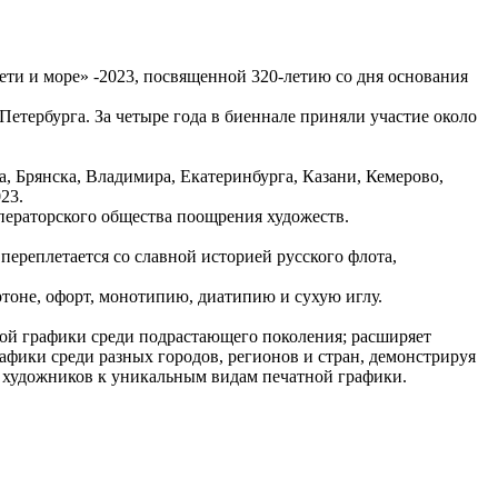
ти и море» -2023, посвященной 320-летию со дня основания
тербурга. За четыре года в биеннале приняли участие около
, Брянска, Владимира, Екатеринбурга, Казани, Кемерово,
23.
мператорского общества поощрения художеств.
переплетается со славной историей русского флота,
тоне, офорт, монотипию, диатипию и сухую иглу.
ной графики среди подрастающего поколения; расширяет
афики среди разных городов, регионов и стран, демонстрируя
х художников к уникальным видам печатной графики.