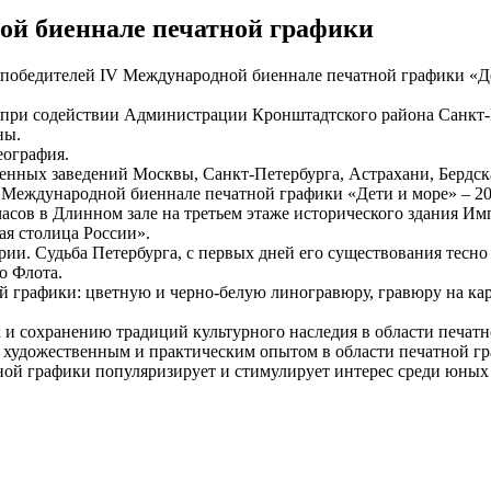
ой биеннале печатной графики
 победителей IV Международной биеннале печатной графики «Де
ри содействии Администрации Кронштадтского района Санкт-Пе
ны.
еография.
енных заведений Москвы, Санкт-Петербурга, Астрахани, Бердска
V Международной биеннале печатной графики «Дети и море» – 20
часов в Длинном зале на третьем этаже исторического здания И
я столица России».
ии. Судьба Петербурга, с первых дней его существования тесно 
о Флота.
 графики: цветную и черно-белую линогравюру, гравюру на кар
 и сохранению традиций культурного наследия в области печат
у художественным и практическим опытом в области печатной гр
тной графики популяризирует и стимулирует интерес среди юны