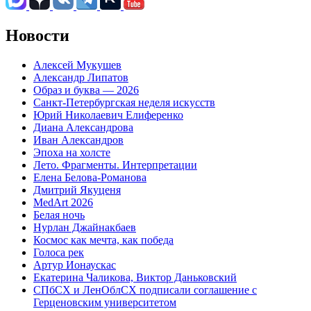
Новости
Алексей Мукушев
Александр Липатов
Образ и буква — 2026
Санкт-Петербургская неделя искусств
Юрий Николаевич Елиференко
Диана Александрова
Иван Александров
Эпоха на холсте
Лето. Фрагменты. Интерпретации
Елена Белова-Романова
Дмитрий Якуценя
MedArt 2026
Белая ночь
Нурлан Джайнакбаев
Космос как мечта, как победа
Голоса рек
Артур Ионаускас
Екатерина Чаликова, Виктор Даньковский
СПбСХ и ЛенОблСХ подписали соглашение с
Герценовским университетом