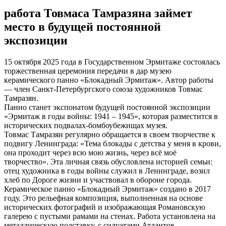
работа Товмаса Тамразяна займет
место в будущей постоянной
экспозиции
15 октября 2025 года в Государственном Эрмитаже состоялась
торжественная церемония передачи в дар музею
керамического панно «Блокадный Эрмитаж». Автор работы
— член Санкт-Петербургского союза художников Товмас
Тамразян.
Панно станет экспонатом будущей постоянной экспозиции
«Эрмитаж в годы войны: 1941 – 1945», которая разместится в
исторических подвалах-бомбоубежищах музея.
Товмас Тамразян регулярно обращается в своем творчестве к
подвигу Ленинграда: «Тема блокады с детства у меня в крови,
она проходит через всю мою жизнь, через всё моё
творчество». Эта личная связь обусловлена историей семьи:
отец художника в годы войны служил в Ленинграде, возил
хлеб по Дороге жизни и участвовал в обороне города.
Керамическое панно «Блокадный Эрмитаж» создано в 2017
году. Это рельефная композиция, выполненная на основе
исторических фотографий и изображающая Романовскую
галерею с пустыми рамами на стенах. Работа установлена на
металлическую подставку, с силуэтами Атлантов.