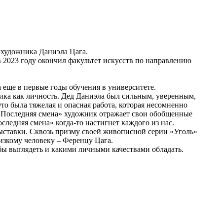
о художника Даниэла Цага.
 2023 году окончил факультет искусств по направлению
 еще в первые годы обучения в университете.
ика как личность. Дед Даниэла был сильным, уверенным,
то была тяжелая и опасная работа, которая несомненно
 «Последняя смена» художник отражает свои обобщенные
ледняя смена» когда-то настигнет каждого из нас.
ыставки. Сквозь призму своей живописной серии «Уголь»
лизкому человеку – Ференцу Цага.
 бы выглядеть и какими личными качествами обладать.