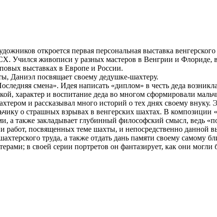
 художников откроется первая персональная выставка венгерског
Х. Учился живописи у разных мастеров в Венгрии и Флориде, в
повых выставках в Европе и России.
ты, Даниэл посвящает своему дедушке-шахтеру.
оследняя смена». Идея написать «диплом» в честь деда возникла
кой, характер и воспитание деда во многом сформировали мальч
тером и рассказывал много историй о тех днях своему внуку. Э
льчику о страшных взрывах в венгерских шахтах. В композиции
, а также закладывает глубинный философский смысл, ведь «пос
и работ, посвященных теме шахты, и непосредственно данной в
 шахтерского труда, а также отдать дань памяти своему самому б
ерами; в своей серии портретов он фантазирует, как они могли