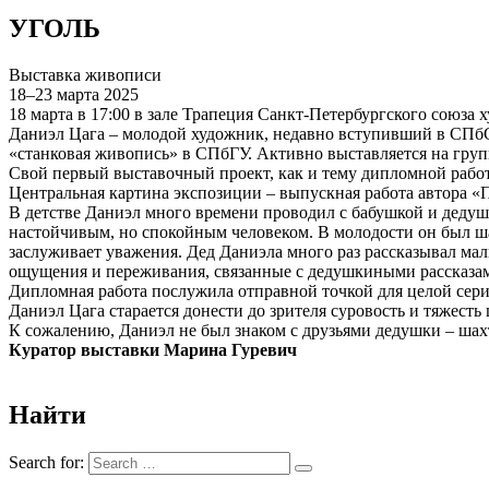
УГОЛЬ
Выставка живописи
18–23 марта 2025
18 марта в 17:00 в зале Трапеция Санкт-Петербургского союза
Даниэл Цага – молодой художник, недавно вступивший в СПбС
«станковая живопись» в СПбГУ. Активно выставляется на груп
Свой первый выставочный проект, как и тему дипломной рабо
Центральная картина экспозиции – выпускная работа автора «П
В детстве Даниэл много времени проводил с бабушкой и дедуш
настойчивым, но спокойным человеком. В молодости он был шах
заслуживает уважения. Дед Даниэла много раз рассказывал ма
ощущения и переживания, связанные с дедушкиными рассказами
Дипломная работа послужила отправной точкой для целой сери
Даниэл Цага старается донести до зрителя суровость и тяжесть
К сожалению, Даниэл не был знаком с друзьями дедушки – шахт
Куратор выставки Марина Гуревич
Найти
Search for: