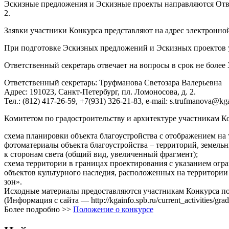
Эскизные предложения и Эскизные проекты направляются Ответс
2.
Заявки участники Конкурса представляют на адрес электронной 
При подготовке Эскизных предложений и Эскизных проектов у
Ответственный секретарь отвечает на вопросы в срок не более 
Ответственный секретарь: Труфманова Светозара Валерьевна
Адрес: 191023, Санкт-Петербург, пл. Ломоносова, д. 2.
Тел.: (812) 417-26-59, +7(931) 326-21-83, e-mail: s.trufmanova@k
Комитетом по градостроительству и архитектуре участникам 
схема планировки объекта благоустройства с отображением на 
фотоматериалы объекта благоустройства – территорий, земельн
к сторонам света (общий вид, увеличенный фрагмент);
схема территории в границах проектирования с указанием огр
объектов культурного наследия, расположенных на территории
зон».
Исходные материалы предоставляются участникам Конкурса пос
(Информация с сайта — http://kgainfo.spb.ru/current_activities/gr
Более подробно >>
Положение о конкурсе