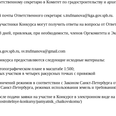
твенному секретарю в Комитет по градостроительству и архитек
почты Ответственного секретаря: s.trufmanova@kga.gov.spb.ru.
частники Конкурса могут получить ответы на вопросы от Ответ
3 дней, привлекая, при необходимости, членов Оргкомитета и Эк
ga.gov.spb.ru, sv.trufmanova@gmail.com
Конкурса предоставляются следующие исходные материалы:
топографическом плане в масштабе 1:500;
ых участков в четырех ракурсных точках с привязкой
аничений режимов в соответствии с Законом Санкт-Петербурга 
 Санкт-Петербурга, режимах использования земель и требования
ле подачи заявки на участие в Конкурсе в электронном виде на
adostroitelnye-konkursy/pamyatnik_chaikovskomu/)