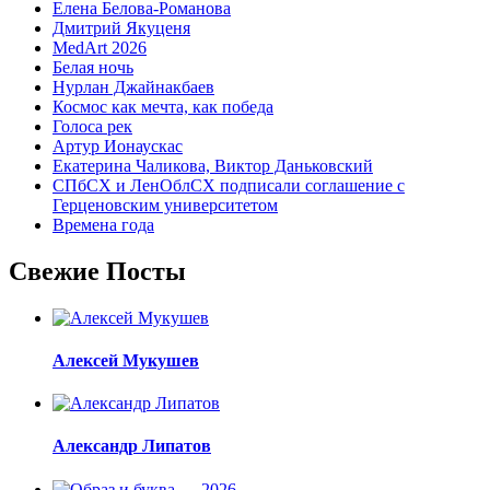
Елена Белова-Романова
Дмитрий Якуценя
MedArt 2026
Белая ночь
Нурлан Джайнакбаев
Космос как мечта, как победа
Голоса рек
Артур Ионаускас
Екатерина Чаликова, Виктор Даньковский
СПбСХ и ЛенОблСХ подписали соглашение с
Герценовским университетом
Времена года
Свежие Посты
Алексей Мукушев
Александр Липатов