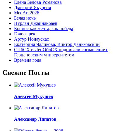
Елена Белова-Романова
Дмитрий Якуценя
MedArt 2026
Белая ночь
Нурлан Джайнакбаев
Космос как мечта, как победа
Голоса рек
Артур Ионаускас
Екатерина Чаликова, Виктор Даньковский
СПбСХ и ЛенОблСХ подписали соглашение с
Герценовским университетом
Времена года
Свежие Посты
Алексей Мукушев
Александр Липатов