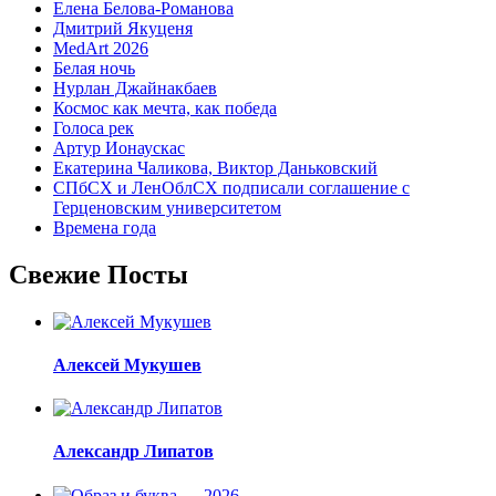
Елена Белова-Романова
Дмитрий Якуценя
MedArt 2026
Белая ночь
Нурлан Джайнакбаев
Космос как мечта, как победа
Голоса рек
Артур Ионаускас
Екатерина Чаликова, Виктор Даньковский
СПбСХ и ЛенОблСХ подписали соглашение с
Герценовским университетом
Времена года
Свежие Посты
Алексей Мукушев
Александр Липатов