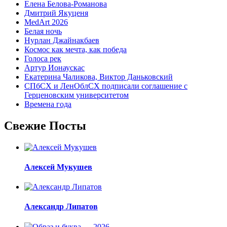
Елена Белова-Романова
Дмитрий Якуценя
MedArt 2026
Белая ночь
Нурлан Джайнакбаев
Космос как мечта, как победа
Голоса рек
Артур Ионаускас
Екатерина Чаликова, Виктор Даньковский
СПбСХ и ЛенОблСХ подписали соглашение с
Герценовским университетом
Времена года
Свежие Посты
Алексей Мукушев
Александр Липатов