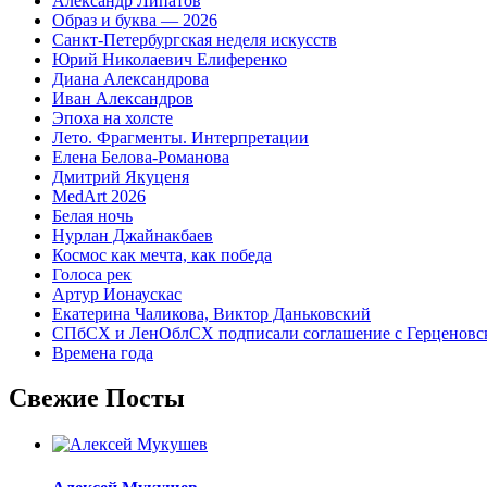
Александр Липатов
Образ и буква — 2026
Санкт-Петербургская неделя искусств
Юрий Николаевич Елиференко
Диана Александрова
Иван Александров
Эпоха на холсте
Лето. Фрагменты. Интерпретации
Елена Белова-Романова
Дмитрий Якуценя
MedArt 2026
Белая ночь
Нурлан Джайнакбаев
Космос как мечта, как победа
Голоса рек
Артур Ионаускас
Екатерина Чаликова, Виктор Даньковский
СПбСХ и ЛенОблСХ подписали соглашение с Герценовс
Времена года
Свежие Посты