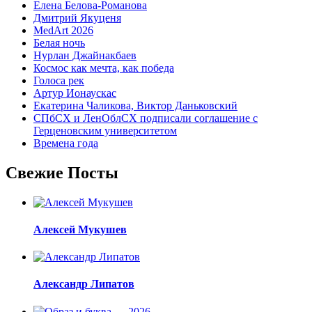
Елена Белова-Романова
Дмитрий Якуценя
MedArt 2026
Белая ночь
Нурлан Джайнакбаев
Космос как мечта, как победа
Голоса рек
Артур Ионаускас
Екатерина Чаликова, Виктор Даньковский
СПбСХ и ЛенОблСХ подписали соглашение с
Герценовским университетом
Времена года
Свежие Посты
Алексей Мукушев
Александр Липатов