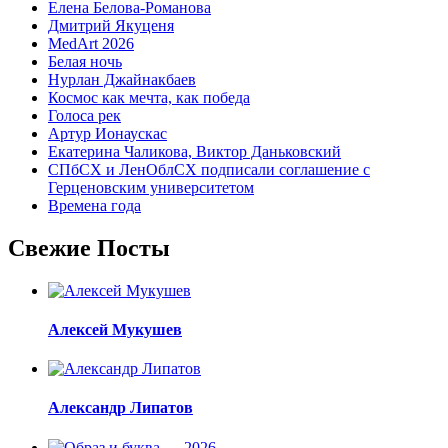
Елена Белова-Романова
Дмитрий Якуценя
MedArt 2026
Белая ночь
Нурлан Джайнакбаев
Космос как мечта, как победа
Голоса рек
Артур Ионаускас
Екатерина Чаликова, Виктор Даньковский
СПбСХ и ЛенОблСХ подписали соглашение с
Герценовским университетом
Времена года
Свежие Посты
Алексей Мукушев
Александр Липатов