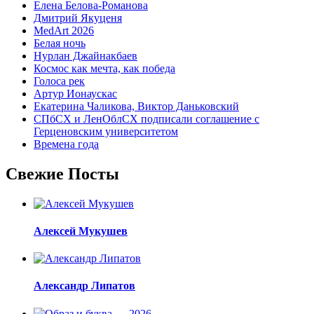
Елена Белова-Романова
Дмитрий Якуценя
MedArt 2026
Белая ночь
Нурлан Джайнакбаев
Космос как мечта, как победа
Голоса рек
Артур Ионаускас
Екатерина Чаликова, Виктор Даньковский
СПбСХ и ЛенОблСХ подписали соглашение с
Герценовским университетом
Времена года
Свежие Посты
Алексей Мукушев
Александр Липатов