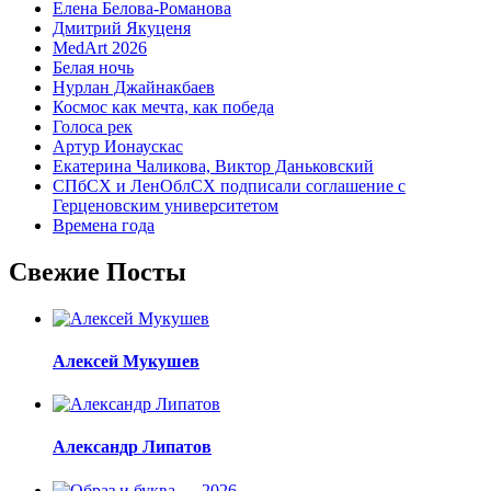
Елена Белова-Романова
Дмитрий Якуценя
MedArt 2026
Белая ночь
Нурлан Джайнакбаев
Космос как мечта, как победа
Голоса рек
Артур Ионаускас
Екатерина Чаликова, Виктор Даньковский
СПбСХ и ЛенОблСХ подписали соглашение с
Герценовским университетом
Времена года
Свежие Посты
Алексей Мукушев
Александр Липатов