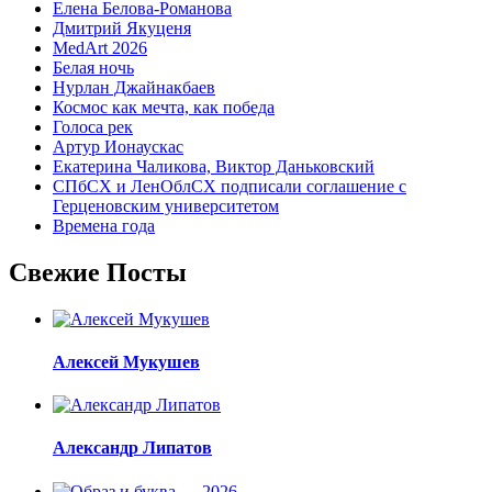
Елена Белова-Романова
Дмитрий Якуценя
MedArt 2026
Белая ночь
Нурлан Джайнакбаев
Космос как мечта, как победа
Голоса рек
Артур Ионаускас
Екатерина Чаликова, Виктор Даньковский
СПбСХ и ЛенОблСХ подписали соглашение с
Герценовским университетом
Времена года
Свежие Посты
Алексей Мукушев
Александр Липатов