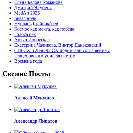
Елена Белова-Романова
Дмитрий Якуценя
MedArt 2026
Белая ночь
Нурлан Джайнакбаев
Космос как мечта, как победа
Голоса рек
Артур Ионаускас
Екатерина Чаликова, Виктор Даньковский
СПбСХ и ЛенОблСХ подписали соглашение с
Герценовским университетом
Времена года
Свежие Посты
Алексей Мукушев
Александр Липатов