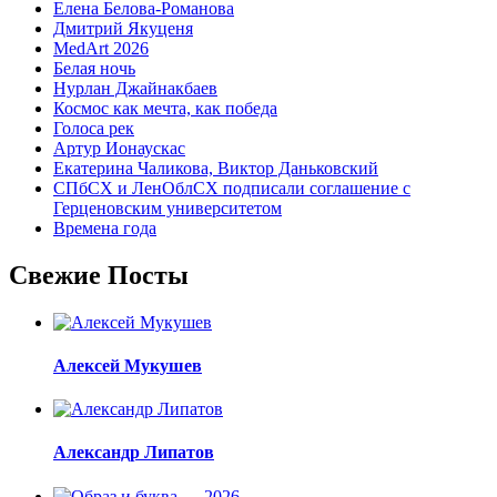
Елена Белова-Романова
Дмитрий Якуценя
MedArt 2026
Белая ночь
Нурлан Джайнакбаев
Космос как мечта, как победа
Голоса рек
Артур Ионаускас
Екатерина Чаликова, Виктор Даньковский
СПбСХ и ЛенОблСХ подписали соглашение с
Герценовским университетом
Времена года
Свежие Посты
Алексей Мукушев
Александр Липатов