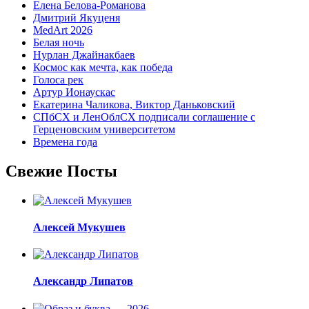
Елена Белова-Романова
Дмитрий Якуценя
MedArt 2026
Белая ночь
Нурлан Джайнакбаев
Космос как мечта, как победа
Голоса рек
Артур Ионаускас
Екатерина Чаликова, Виктор Даньковский
СПбСХ и ЛенОблСХ подписали соглашение с
Герценовским университетом
Времена года
Свежие Посты
Алексей Мукушев
Александр Липатов