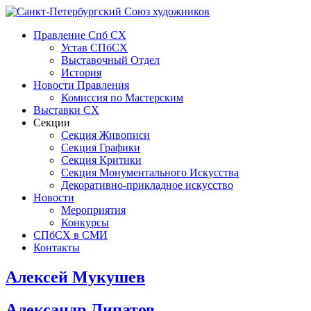
Правление Спб СХ
Устав СПбСХ
Выставочный Отдел
История
Новости Правления
Комиссия по Мастерским
Выставки СХ
Секции
Секция Живописи
Секция Графики
Секция Критики
Секция Монументального Искусства
Декоративно-прикладное искусство
Новости
Мероприятия
Конкурсы
СПбСХ в СМИ
Контакты
Алексей Мукушев
Александр Липатов